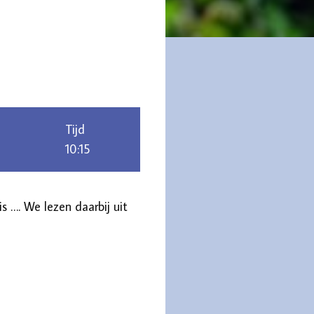
Tijd
10:15
s …. We lezen daarbij uit