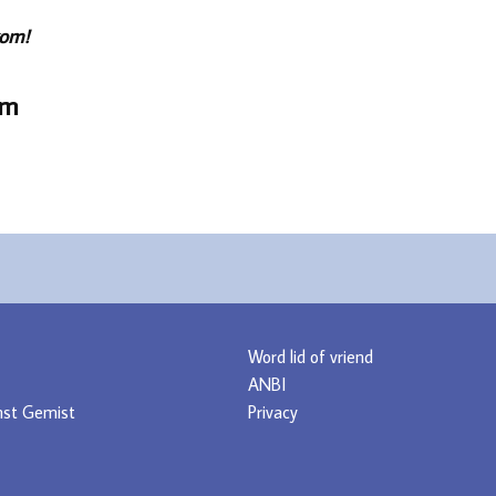
kom!
em
Word lid of vriend
ANBI
nst Gemist
Privacy