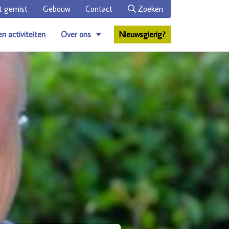
t gemist
Gebouw
Contact
Zoeken
en activiteiten
Over ons
Nieuwsgierig?