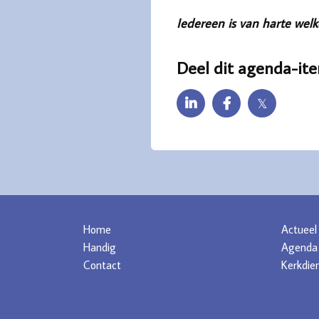
Iedereen is van harte wel
Deel dit agenda-it
𝕏
Home
Actueel
Handig
Agenda
Contact
Kerkdie