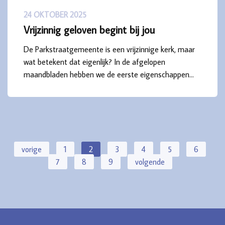
24 OKTOBER 2025
Vrijzinnig geloven begint bij jou
De Parkstraatgemeente is een vrijzinnige kerk, maar
wat betekent dat eigenlijk? In de afgelopen
maandbladen hebben we de eerste eigenschappen…
vorige
1
2
3
4
5
6
7
8
9
volgende